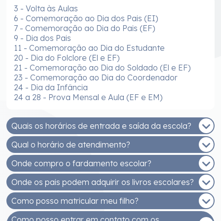
3 - Volta às Aulas
6 - Comemoração ao Dia dos Pais (EI)
7 - Comemoração ao Dia do Pais (EF)
9 - Dia dos Pais
11 - Comemoração ao Dia do Estudante
20 - Dia do Folclore (El e EF)
21 - Comemoração ao Dia do Soldado (El e EF)
23 - Comemoração ao Dia do Coordenador
24 - Dia da Infância
24 a 28 - Prova Mensal e Aula (EF e EM)
Quais os horários de entrada e saída da escola?
Qual o horário de atendimento?
EDUCAÇÃO INFANTIL - MANHÃ
Entrada: 7h30 às 8h
Onde compro o fardamento escolar?
De segunda a sexta, das 8h às 12h e das 14h às
Saída: 11h30
17h30.
Onde os pais podem adquirir os livros escolares?
EDUCAÇÃO INFANTIL - TARDE
Você pode comprar na Malharia Estrela (Rua
Entrada: 13h30 às 14h
Getúlio Vargas, 233, Bairro Santo Antonio)
Como posso matricular meu filho?
Os livros adotados na ESJB são fornecidos pelo
Saída: 17h30
Sistema Positivo de Ensino e podem ser adquiridos
Como posso entrar em contato com os
ENSINOS FUNDAMENTAL E MÉDIO - MANHÃ
As matrículas (Educação Infantil ao Ensino Médio)