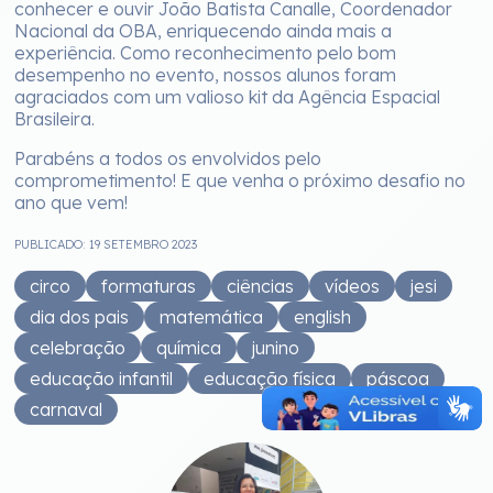
conhecer e ouvir João Batista Canalle, Coordenador
Nacional da OBA, enriquecendo ainda mais a
experiência. Como reconhecimento pelo bom
desempenho no evento, nossos alunos foram
agraciados com um valioso kit da Agência Espacial
Brasileira.
Parabéns a todos os envolvidos pelo
comprometimento! E que venha o próximo desafio no
ano que vem!
PUBLICADO: 19 SETEMBRO 2023
circo
formaturas
ciências
vídeos
jesi
dia dos pais
matemática
english
celebração
química
junino
educação infantil
educação física
páscoa
carnaval