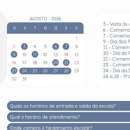
AGOSTO - 2026
3 - Volta às
6 - Comemor
7 - Comemor
9 - Dia dos 
11 - Comem
20 - Dia do 
21 - Comemo
23 - Comem
24 - Dia da 
24 a 28 - Pr
Quais os horários de entrada e saída da escola?
Qual o horário de atendimento?
EDUCAÇÃO INFANTIL - MANHÃ
Entrada: 7h30 às 8h
Onde compro o fardamento escolar?
De segunda a sexta, das 8h às 12h e das 14h às 17h30
Saída: 11h30