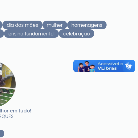
dia das mães
mulher
homenagens
ensino fundamental
celebração
lhor em tudo!
A noss
RQUES