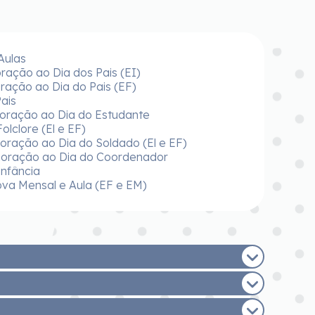
 Aulas
ação ao Dia dos Pais (EI)
ação ao Dia do Pais (EF)
Pais
oração ao Dia do Estudante
Folclore (El e EF)
ração ao Dia do Soldado (El e EF)
oração ao Dia do Coordenador
Infância
ova Mensal e Aula (EF e EM)
.