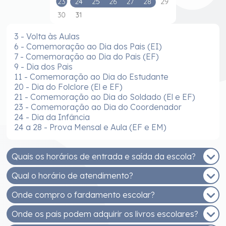
3 - Volta às Aulas
6 - Comemoração ao Dia dos Pais (EI)
7 - Comemoração ao Dia do Pais (EF)
9 - Dia dos Pais
11 - Comemoração ao Dia do Estudante
20 - Dia do Folclore (El e EF)
21 - Comemoração ao Dia do Soldado (El e EF)
23 - Comemoração ao Dia do Coordenador
24 - Dia da Infância
24 a 28 - Prova Mensal e Aula (EF e EM)
Quais os horários de entrada e saída da escola?
Qual o horário de atendimento?
EDUCAÇÃO INFANTIL - MANHÃ
Entrada: 7h30 às 8h
Onde compro o fardamento escolar?
De segunda a sexta, das 8h às 12h e das 14h às
Saída: 11h30
17h30.
Onde os pais podem adquirir os livros escolares?
EDUCAÇÃO INFANTIL - TARDE
Você pode comprar na Malharia Estrela (Rua
Entrada: 13h30 às 14h
Getúlio Vargas, 233, Bairro Santo Antonio)