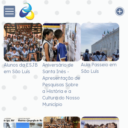
Aula Passeio em
Alunos da ESJB
Aniversário de
São Luís
em São Luís
Santa Inês -
Apresentação de
Pesquisas Sobre
a História e a
Cultura do Nosso
Município