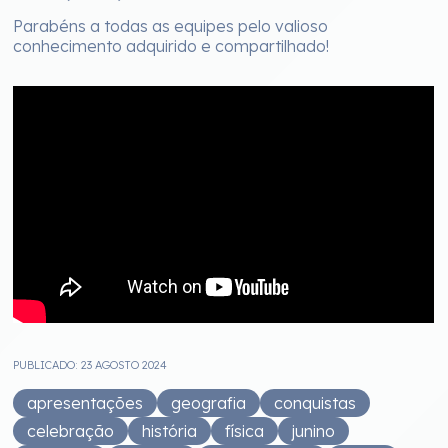
Parabéns a todas as equipes pelo valioso
conhecimento adquirido e compartilhado!
PUBLICADO: 23 AGOSTO 2024
apresentações
geografia
conquistas
celebração
história
física
junino