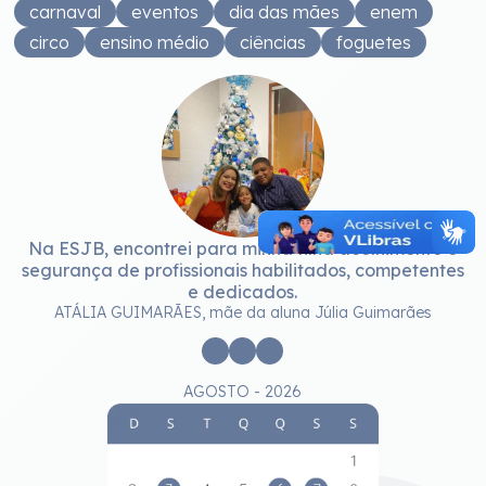
carnaval
eventos
dia das mães
enem
circo
ensino médio
ciências
foguetes
Na ESJB, encontrei para minha filha acolhimento e
segurança de profissionais habilitados, competentes
e dedicados.
ATÁLIA GUIMARÃES, mãe da aluna Júlia Guimarães
AGOSTO - 2026