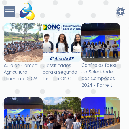
Confira as fotos
Aula de Campo:
Classificados
da Solenidade
Agricultura
para a segunda
dos Campeões
Itinerante 2023
fase da ONC
2024 - Parte 1