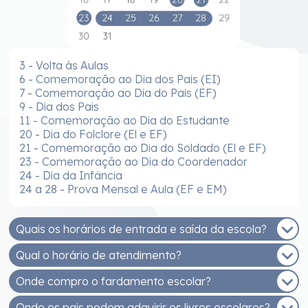
3 - Volta às Aulas
6 - Comemoração ao Dia dos Pais (EI)
7 - Comemoração ao Dia do Pais (EF)
9 - Dia dos Pais
11 - Comemoração ao Dia do Estudante
20 - Dia do Folclore (El e EF)
21 - Comemoração ao Dia do Soldado (El e EF)
23 - Comemoração ao Dia do Coordenador
24 - Dia da Infância
24 a 28 - Prova Mensal e Aula (EF e EM)
Quais os horários de entrada e saída da escola?
Qual o horário de atendimento?
EDUCAÇÃO INFANTIL - MANHÃ
Entrada: 7h30 às 8h
Onde compro o fardamento escolar?
De segunda a sexta, das 8h às 12h e das 14h às
Saída: 11h30
17h30.
Onde os pais podem adquirir os livros escolares?