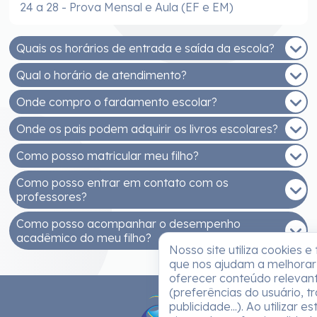
24 a 28 - Prova Mensal e Aula (EF e EM)
Quais os horários de entrada e saída da escola?
Qual o horário de atendimento?
EDUCAÇÃO INFANTIL - MANHÃ
Entrada: 7h30 às 8h
Onde compro o fardamento escolar?
De segunda a sexta, das 8h às 12h e das 14h às
Saída: 11h30
17h30.
Onde os pais podem adquirir os livros escolares?
EDUCAÇÃO INFANTIL - TARDE
Você pode comprar na Malharia Estrela (Rua
Entrada: 13h30 às 14h
Getúlio Vargas, 233, Bairro Santo Antonio)
Como posso matricular meu filho?
Os livros adotados na ESJB são fornecidos pelo
Saída: 17h30
Sistema Positivo de Ensino e podem ser adquiridos
Como posso entrar em contato com os
ENSINOS FUNDAMENTAL E MÉDIO - MANHÃ
As matrículas (Educação Infantil ao Ensino Médio)
na Unidade 1 da nossa escola.
professores?
Entrada: 7h
são realizadas na unidade 1 da ESJB.
Saída: 12h40
Como posso acompanhar o desempenho
DOCUMENTOS NECESSÁRIOS (ALUNO)
Para falar com os professores ou outros
acadêmico do meu filho?
ENSINOS FUNDAMENTAL E MÉDIO - TARDE
profissionais da escola, basta enviar uma
Cópia da Certidão de Nascimento e RG
Nosso site utiliza cookies e
Entrada: 13h
mensagem pelo App ESJB.
Cópia da carteira de vacina (Educação Infantil
que nos ajudam a melhorar
Saída: 18h40
Pelo App ESJB, disponibilizamos boletins online,
ao 4º ano do Ensino Fundamental)
oferecer conteúdo relevan
onde os pais podem acessar as notas e o
OBSERVAÇÕES
(preferências do usuário, tr
desempenho acadêmico dos alunos. As
Comprovante de residência atual
publicidade...). Ao utilizar e
informações de login serão fornecidas pela
A pontualidade nos horários de entrada e saída
Declaração de curso da escola procedente