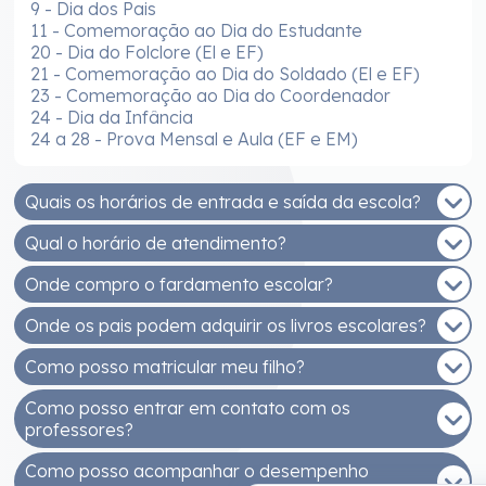
9 - Dia dos Pais
11 - Comemoração ao Dia do Estudante
20 - Dia do Folclore (El e EF)
21 - Comemoração ao Dia do Soldado (El e EF)
23 - Comemoração ao Dia do Coordenador
24 - Dia da Infância
24 a 28 - Prova Mensal e Aula (EF e EM)
Quais os horários de entrada e saída da escola?
Qual o horário de atendimento?
EDUCAÇÃO INFANTIL - MANHÃ
Entrada: 7h30 às 8h
Onde compro o fardamento escolar?
De segunda a sexta, das 8h às 12h e das 14h às
Saída: 11h30
17h30.
Onde os pais podem adquirir os livros escolares?
EDUCAÇÃO INFANTIL - TARDE
Você pode comprar na Malharia Estrela (Rua
Entrada: 13h30 às 14h
Getúlio Vargas, 233, Bairro Santo Antonio)
Como posso matricular meu filho?
Os livros adotados na ESJB são fornecidos pelo
Saída: 17h30
Sistema Positivo de Ensino e podem ser adquiridos
Como posso entrar em contato com os
ENSINOS FUNDAMENTAL E MÉDIO - MANHÃ
As matrículas (Educação Infantil ao Ensino Médio)
na Unidade 1 da nossa escola.
professores?
Entrada: 7h
são realizadas na unidade 1 da ESJB.
Saída: 12h40
Como posso acompanhar o desempenho
DOCUMENTOS NECESSÁRIOS (ALUNO)
Para falar com os professores ou outros