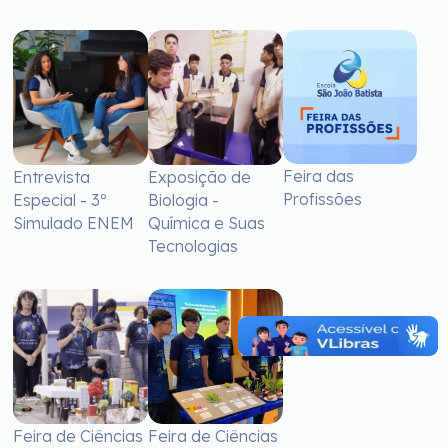
Feira das
Entrevista
Exposição de
Profissões
Especial - 3º
Biologia -
Simulado ENEM
Química e Suas
Tecnologias
Feira de Ciências
Feira de Ciências