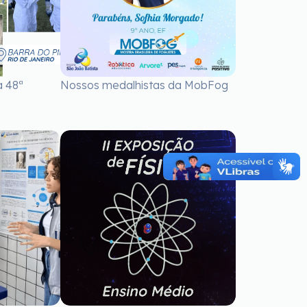
a 48ª
Nossos medalhistas da MobFog