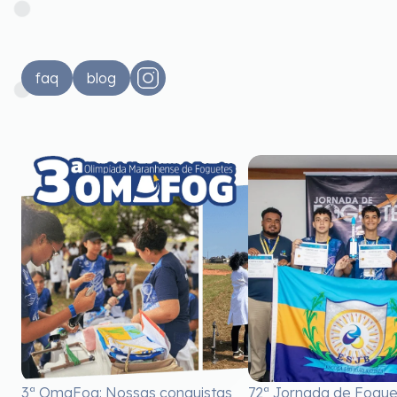
faq
blog
3ª OmaFog: Nossas conquistas
72ª Jornada de Fogu