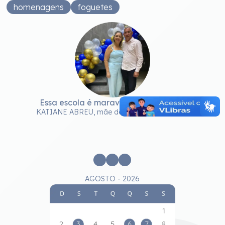
homenagens
foguetes
Essa escola é maravilhosa. Parabéns!
KATIANE ABREU, mãe do aluno Luís Eduardo
e
c
AGOSTO - 2026