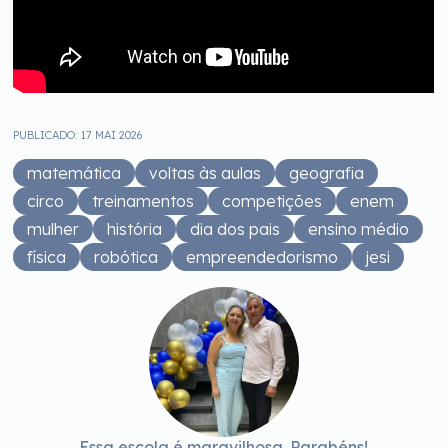
PUBLICADO: 17 MAI 2026
matemática
voltas às aulas
geografia
circo
treinamentos
competições
enem
mulher
história
dia dos pais
ensino médio
física
robótica
empreendedorismo
jesi
Essa escola é maravilhosa. Parabéns!