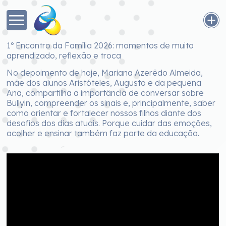
1º Encontro da Família 2026: momentos de muito
aprendizado, reflexão e troca
No depoimento de hoje, Mariana Azerêdo Almeida,
mãe dos alunos Aristóteles, Augusto e da pequena
Ana, compartilha a importância de conversar sobre
Bullyin, compreender os sinais e, principalmente, saber
como orientar e fortalecer nossos filhos diante dos
desafios dos dias atuais. Porque cuidar das emoções,
acolher e ensinar também faz parte da educação.